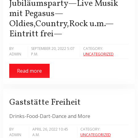
Jubiläumsparty—Live Musik
mit Pegasus—
Oldies,Country,Rock u.m.—
Eintritt frei—
BY
SEPTEMBER 20, 2022 5:07
CATEGORY:
ADMIN
P.M.
UNCATEGORIZED
Read more
Gaststätte Freiheit
Drinks-Food-Dart-Dance and More
BY
APRIL 26, 2022 10:45
CATEGORY:
ADMIN
A.M.
UNCATEGORIZED